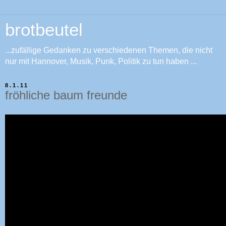
brotbeutel
...zufällige Gedanken zu verschiedenen Themen, die nicht
nur mit Hannover, Musik, Punk, Politik zu tun haben ...
8.1.11
fröhliche baum freunde